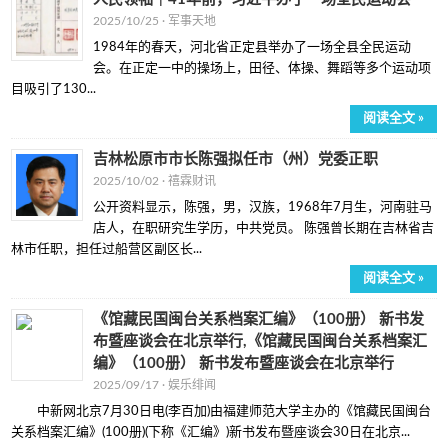
2025/10/25 ·
军事天地
1984年的春天，河北省正定县举办了一场全县全民运动
会。在正定一中的操场上，田径、体操、舞蹈等多个运动项
目吸引了130...
阅读全文 »
吉林松原市市长陈强拟任市（州）党委正职
2025/10/02 ·
禧霖财讯
公开资料显示，陈强，男，汉族，1968年7月生，河南驻马
店人，在职研究生学历，中共党员。 陈强曾长期在吉林省吉
林市任职，担任过船营区副区长...
阅读全文 »
《馆藏民国闽台关系档案汇编》（100册） 新书发
布暨座谈会在北京举行,《馆藏民国闽台关系档案汇
编》（100册） 新书发布暨座谈会在北京举行
2025/09/17 ·
娱乐绯闻
中新网北京7月30日电(李百加)由福建师范大学主办的《馆藏民国闽台
关系档案汇编》(100册)(下称《汇编》)新书发布暨座谈会30日在北京...