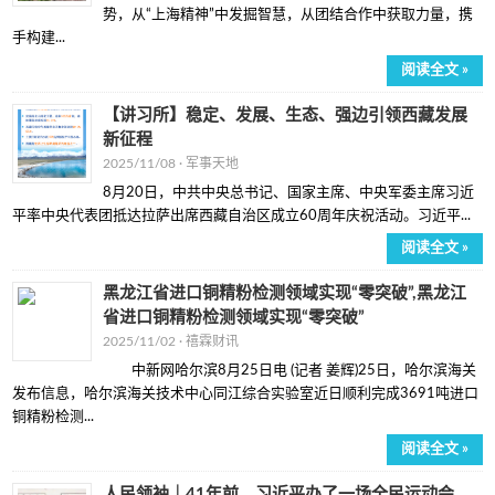
势，从“上海精神”中发掘智慧，从团结合作中获取力量，携
手构建...
阅读全文 »
【讲习所】稳定、发展、生态、强边引领西藏发展
新征程
2025/11/08 ·
军事天地
8月20日，中共中央总书记、国家主席、中央军委主席习近
平率中央代表团抵达拉萨出席西藏自治区成立60周年庆祝活动。习近平...
阅读全文 »
黑龙江省进口铜精粉检测领域实现“零突破”,黑龙江
省进口铜精粉检测领域实现“零突破”
2025/11/02 ·
禧霖财讯
中新网哈尔滨8月25日电 (记者 姜辉)25日，哈尔滨海关
发布信息，哈尔滨海关技术中心同江综合实验室近日顺利完成3691吨进口
铜精粉检测...
阅读全文 »
人民领袖｜41年前，习近平办了一场全民运动会