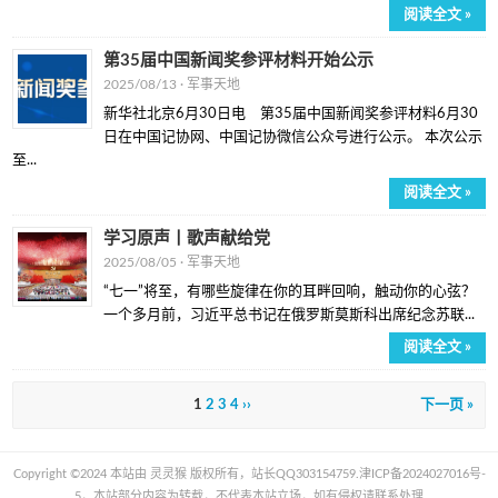
阅读全文 »
第35届中国新闻奖参评材料开始公示
2025/08/13 ·
军事天地
新华社北京6月30日电 第35届中国新闻奖参评材料6月30
日在中国记协网、中国记协微信公众号进行公示。 本次公示
至...
阅读全文 »
学习原声丨歌声献给党
2025/08/05 ·
军事天地
“七一”将至，有哪些旋律在你的耳畔回响，触动你的心弦？
一个多月前，习近平总书记在俄罗斯莫斯科出席纪念苏联...
阅读全文 »
1
2
3
4
››
下一页 »
Copyright ©2024 本站由 灵灵猴 版权所有，站长QQ303154759.
津ICP备2024027016号-
5
，本站部分内容为转载，不代表本站立场，如有侵权请联系处理