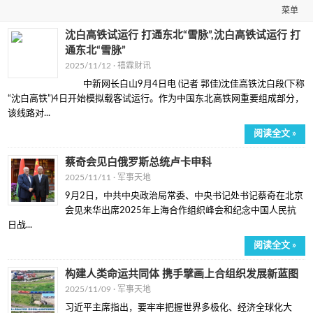
菜单
沈白高铁试运行 打通东北“雪脉”,沈白高铁试运行 打
通东北“雪脉”
2025/11/12 ·
禧霖财讯
中新网长白山9月4日电 (记者 郭佳)沈佳高铁沈白段(下称
“沈白高铁”)4日开始模拟载客试运行。作为中国东北高铁网重要组成部分，
该线路对...
阅读全文 »
蔡奇会见白俄罗斯总统卢卡申科
2025/11/11 ·
军事天地
9月2日，中共中央政治局常委、中央书记处书记蔡奇在北京
会见来华出席2025年上海合作组织峰会和纪念中国人民抗
日战...
阅读全文 »
构建人类命运共同体 携手擘画上合组织发展新蓝图
2025/11/09 ·
军事天地
习近平主席指出，要牢牢把握世界多极化、经济全球化大