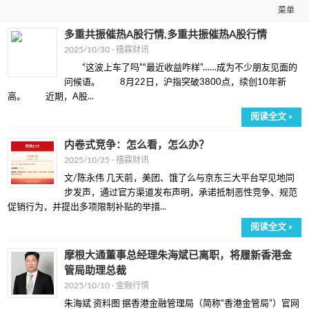
菜单
多重共振催热A股行情,多重共振催热A股行情
2025/10/30 ·
禧霖财讯
“这波上车了吗”“最近收益咋样”……成为不少朋友见面的
问候语。 8月22日，沪指突破3800点，续创10年新
高。 近期，A股...
阅读全文 »
内卷式竞争：怎么看，怎么办？
2025/10/25 ·
禧霖财讯
文/陈永伟 几天前，美团、饿了么与京东三大平台罕见地同
步发声，通过官方渠道发布声明，承诺抵制恶性竞争、规范
促销行为，并提出多项限制补贴的举措...
阅读全文 »
摩根大通董事总经理朱海斌已离职，将履新香港金
管局助理总裁
2025/10/10 ·
金融行情
朱海斌 资料图 据香港金融管理局（简称“香港金管局”）官网