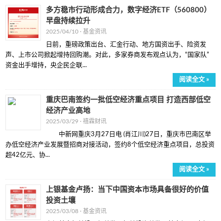
多方稳市行动形成合力，数字经济ETF（560800）
早盘持续拉升
2025/04/10 ·
基金资讯
日前，重磅政策出台、汇金行动、地方国资出手、险资发
声、上市公司掀起增持回购潮。对此，多家券商发布观点认为，“国家队”
资金出手增持，央企民企联...
阅读全文 »
重庆巴南签约一批低空经济重点项目 打造西部低空
经济产业高地
2025/03/29 ·
禧霖财讯
中新网重庆3月27日电 (肖江川)27日，重庆市巴南区举
办低空经济产业发展暨招商对接活动，签约8个低空经济重点项目，总投资
超42亿元、协...
阅读全文 »
上银基金卢扬：当下中国资本市场具备很好的价值
投资土壤
2025/03/08 ·
基金资讯