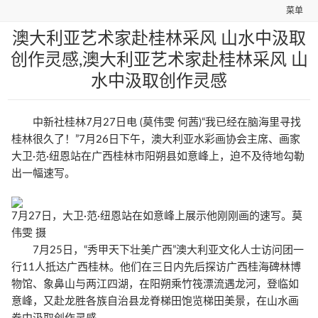
菜单
澳大利亚艺术家赴桂林采风 山水中汲取
创作灵感,澳大利亚艺术家赴桂林采风 山
水中汲取创作灵感
中新社桂林7月27日电 (莫伟雯 何茜)“我已经在脑海里寻找
桂林很久了！”7月26日下午，澳大利亚水彩画协会主席、画家
大卫·范·纽恩站在广西桂林市阳朔县如意峰上，迫不及待地勾勒
出一幅速写。
7月27日，大卫·范·纽恩站在如意峰上展示他刚刚画的速写。莫
伟雯 摄
7月25日，“秀甲天下壮美广西”澳大利亚文化人士访问团一
行11人抵达广西桂林。他们在三日内先后探访广西桂海碑林博
物馆、象鼻山与两江四湖，在阳朔乘竹筏漂流遇龙河，登临如
意峰，又赴龙胜各族自治县龙脊梯田饱览梯田美景，在山水画