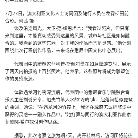
卷中汲取创作灵感。
7月27日，澳大利亚文化人士访问团及随行人员在龙脊梯田前
合影。何茜 摄
谈及沿途风光，大卫·范·纽恩坦言：“我看过照片，但只有
来到这里，才能真切感受到这里的风景、城市与社区是如何融
合的。我看到的这些东西，对于我的作品而言是灵感。”他计划
围绕此次行程创作作品，未来或在悉尼中国文化中心展出。
代表团中的雕塑家菲利普·斯佩尔曼在如意峰游览时，展示
了两天内拍摄的上百张照片。他表示，这些照片将成为雕塑创
作的灵感来源。
体验遇龙河竹筏漂流后，代表团中的悉尼音乐学院融合音
乐系主任刘璐分享，船夫竹竿入水的“咚咚”声，起落间恰似琵琶
的曲调。她说：“在遇龙河的竹筏上，我还在琢磨怎么把旅途中
获得的灵感一一融入作品中。”她打算与同行的澳大利亚作曲家
菲奥娜·希尔探讨创作思路。
据悉，此次考察之旅为期7天。离开桂林后，访问团将前往