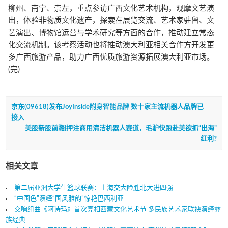
柳州、南宁、崇左，重点参访广西文化艺术机构，观摩文艺演
出，体验非物质文化遗产，探索在展览交流、艺术家驻留、文
艺演出、博物馆运营与学术研究等方面的合作，推动建立常态
化交流机制。该考察活动也将推动澳大利亚相关合作方开发更
多广西旅游产品，助力广西优质旅游资源拓展澳大利亚市场。
(完)
京东(09618)发布JoyInside附身智能品牌 数十家主流机器人品牌已
接入
美股新股前瞻|押注商用清洁机器人赛道，毛驴快跑赴美欲抓“出海”
红利?
相关文章
第二届亚洲大学生篮球联赛：上海交大险胜北大进四强
“中国色”演绎“国风雅韵”惊艳巴西利亚
交响组曲《阿诗玛》首次亮相西藏文化艺术节 多民族艺术家联袂演绎彝
族经典