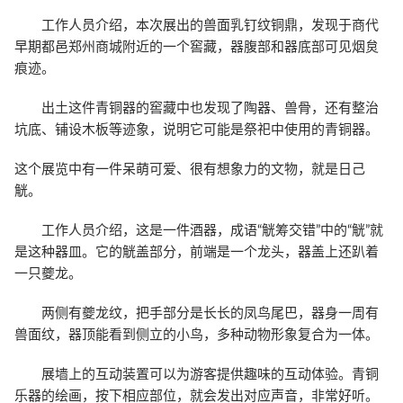
工作人员介绍，本次展出的兽面乳钉纹铜鼎，发现于商代
早期都邑郑州商城附近的一个窖藏，器腹部和器底部可见烟炱
痕迹。
出土这件青铜器的窖藏中也发现了陶器、兽骨，还有整治
坑底、铺设木板等迹象，说明它可能是祭祀中使用的青铜器。
这个展览中有一件呆萌可爱、很有想象力的文物，就是日己
觥。
工作人员介绍，这是一件酒器，成语“觥筹交错”中的“觥”就
是这种器皿。它的觥盖部分，前端是一个龙头，器盖上还趴着
一只夔龙。
两侧有夔龙纹，把手部分是长长的凤鸟尾巴，器身一周有
兽面纹，器顶能看到侧立的小鸟，多种动物形象复合为一体。
展墙上的互动装置可以为游客提供趣味的互动体验。青铜
乐器的绘画，按下相应部位，就会发出对应声音，非常好听。