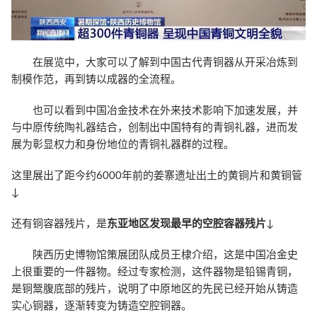
在展览中，大家可以了解到中国古代青铜器从开采冶炼到
制模作范，再到铸以成器的全流程。
也可以看到中国冶金技术在外来技术影响下加速发展，并
与中原传统陶礼器结合，创制出中国特有的青铜礼器，进而发
展为彰显权力和身份地位的青铜礼器群的过程。
这里展出了距今约6000年前的姜寨遗址出土的黄铜片和黄铜管
↓
还有铜容器残片，是
东亚地区发现最早的空腔容器残片
↓
陕西历史博物馆策展团队成员王棣介绍，这是中国冶金史
上很重要的一件器物。经过专家检测，这件器物是铅锡青铜，
是铜鬶腹底部的残片，说明了中原地区的先民已经开始从铸造
实心铜器，逐渐转变为铸造空腔铜器。