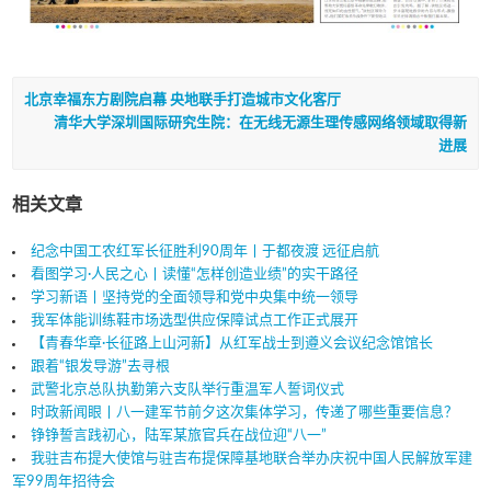
北京幸福东方剧院启幕 央地联手打造城市文化客厅
清华大学深圳国际研究生院：在无线无源生理传感网络领域取得新
进展
相关文章
纪念中国工农红军长征胜利90周年丨于都夜渡 远征启航
看图学习·人民之心丨读懂“怎样创造业绩”的实干路径
学习新语丨坚持党的全面领导和党中央集中统一领导
我军体能训练鞋市场选型供应保障试点工作正式展开
【青春华章·长征路上山河新】从红军战士到遵义会议纪念馆馆长
跟着“银发导游”去寻根
武警北京总队执勤第六支队举行重温军人誓词仪式
时政新闻眼丨八一建军节前夕这次集体学习，传递了哪些重要信息？
铮铮誓言践初心，陆军某旅官兵在战位迎“八一”
我驻吉布提大使馆与驻吉布提保障基地联合举办庆祝中国人民解放军建
军99周年招待会