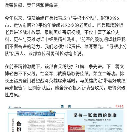
兵荣誉感、责任感和使命感。
今年以来，该部抽组官兵代表成立“寻根小分队”，辗转3省6
市，走访慰问7位平均年龄超过92岁的老英雄。官兵现场聆听
老兵讲述战斗故事、录制英雄寄语视频，不仅丰富了单位史
料，更在与英雄对话中经受精神洗礼。“前辈的殷切期望就是我
们不懈奋进的动力，我们必须扛起责任、续写荣光。”“寻根小分
队”负责人、该部宣传科勇科长对笔者说。
在前辈精神激励下，该部官兵纷纷扛红旗、争先进。下士蒋文
博轻伤不下火线，在全军比武赛场取得佳绩，荣立二等功。排
长王锡贵登门看望战斗英雄房来廷时，与英雄约定“带着好成绩
再来报告”，回到部队后，他全身心投入新装备攻关，取得突破
性成果。