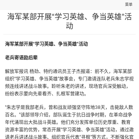
菜单
海军某部开展“学习英雄、争当英雄”活
动
海军某部开展“学习英雄、争当英雄”活动
老兵寄语励后辈
解放军报讯 杨劲、特约通讯员王子杰报道：前不久，海军某部
组织“学习英雄、争当英雄”故事会，专门邀请连队老兵朱志学视
频连线讲述战斗故事。聆听朱老的讲述，现场官兵深受触动，
纷纷表示要向先辈看齐、扎根军营建功。
“朱志学是我部老兵，曾和战友顽强坚守阵地38天，击毙敌人数
百名。”该部领导介绍，部队诞生于抗日战争时期，在革命战争
年代涌现出大批战斗英雄。他们充分发挥单位历史厚重、教育
资源丰富的优势，常态开展“学习英雄、争当英雄”活动，通过邀
请老兵讲述战斗故事、组织官兵代表“寻根”等方式，不断强化官