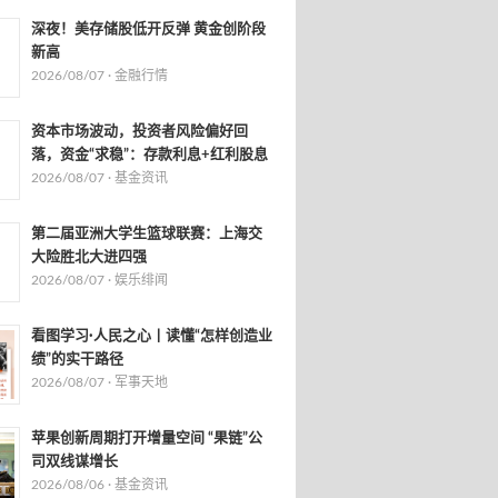
深夜！美存储股低开反弹 黄金创阶段
新高
2026/08/07 ·
金融行情
资本市场波动，投资者风险偏好回
落，资金“求稳”：存款利息+红利股息
2026/08/07 ·
基金资讯
第二届亚洲大学生篮球联赛：上海交
大险胜北大进四强
2026/08/07 ·
娱乐绯闻
看图学习·人民之心丨读懂“怎样创造业
绩”的实干路径
2026/08/07 ·
军事天地
苹果创新周期打开增量空间 “果链”公
司双线谋增长
2026/08/06 ·
基金资讯