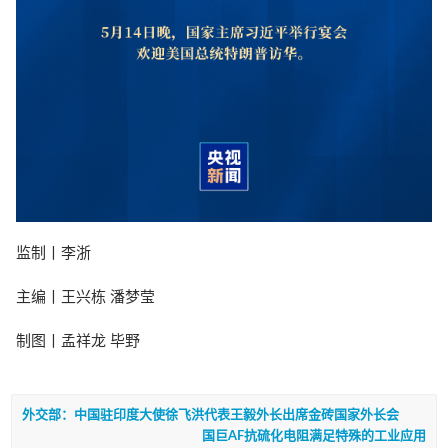
监制丨李浙
主编丨王兴栋 潘梦莹
制图丨孟祥龙 毕野
外交部：中国驻印度大使徐飞洪代表王毅外长出席金砖国家外长会
国巨AF抗硫化电阻满足特殊的工业应用