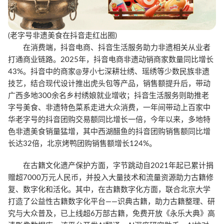
(老字号非遗美食在抖音走红出圈)
在消费端，抖音电商、抖音生活服务助力非遗相关从业者
打通商业链路。2025年，抖音电商非遗动销商家数量同比增长
43%。抖音中的商家@芽小七深耕壮绣、瑶绣等少数民族非遗
技艺，结合现代设计推出虎头包等产品，销售额提升后，带动
广西多地300余名乡村绣娘就业增收；抖音生活服务则助推老
字号美食、非遗特色菜系走进大众消费，一年间带动上百家中
华老字号的抖音团购交易额同比增长一倍，今年以来，多地特
色非遗美食销量猛增，其中西湖醋鱼的抖音团购销售额同比增
长达32倍，北京烤鸭团购销售额增长124%。
在古籍文化遗产保护方面，字节跳动自2021年起已累计捐
赠超7000万元人民币，并投入大量技术和流量资源助力古籍修
复、数字化和活化。其中，在古籍数字化方面，联合北京大学
打造了公益性古籍数字化平台——识典古籍，助力古籍整理、研
究与大众普及，已上线超6万部古籍，免费开放《永乐大典》高