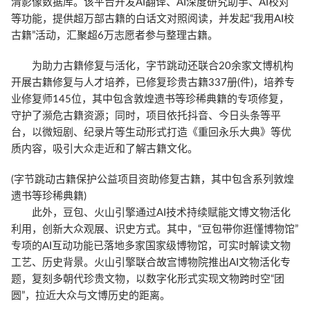
清影像数据库。该平台开发AI翻译、AI深度研究助手、AI校对
等功能，提供超万部古籍的白话文对照阅读，并发起“我用AI校
古籍”活动，汇聚超6万志愿者参与整理古籍。
为助力古籍修复与活化，字节跳动还联合20余家文博机构
开展古籍修复与人才培养，已修复珍贵古籍337册(件)，培养专
业修复师145位，其中包含敦煌遗书等珍稀典籍的专项修复，
守护了濒危古籍资源；同时，项目依托抖音、今日头条等平
台，以微短剧、纪录片等生动形式打造《重回永乐大典》等优
质内容，吸引大众走近和了解古籍文化。
(字节跳动古籍保护公益项目资助修复古籍，其中包含系列敦煌
遗书等珍稀典籍)
此外，豆包、火山引擎通过AI技术持续赋能文博文物活化
利用，创新大众观展、识史方式。其中，“豆包带你逛懂博物馆”
专项的AI互动功能已落地多家国家级博物馆，可实时解读文物
工艺、历史背景。火山引擎联合故宫博物院推出AI文物活化专
题，复刻多朝代珍贵文物，以数字化形式实现文物跨时空“团
圆”，拉近大众与文博历史的距离。